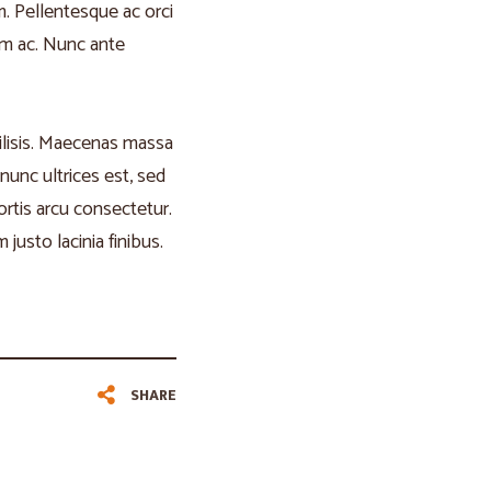
m. Pellentesque ac orci
sim ac. Nunc ante
acilisis. Maecenas massa
 nunc ultrices est, sed
ortis arcu consectetur.
justo lacinia finibus.
SHARE