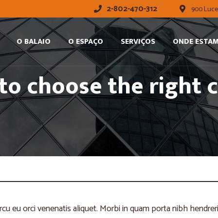
2-802-470-312
900 Luce
O BALAIO
O ESPAÇO
SERVIÇOS
ONDE ESTA
to choose the right c
rcu eu orci venenatis aliquet. Morbi in quam porta nibh hendrer