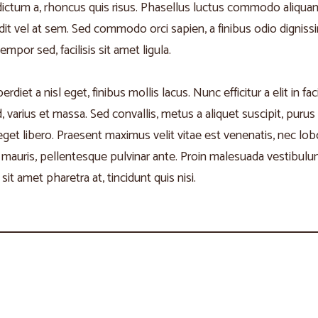
 dictum a, rhoncus quis risus. Phasellus luctus commodo aliqua
andit vel at sem. Sed commodo orci sapien, a finibus odio dignis
por sed, facilisis sit amet ligula.
diet a nisl eget, finibus mollis lacus. Nunc efficitur a elit in f
d, varius et massa. Sed convallis, metus a aliquet suscipit, purus
eget libero. Praesent maximus velit vitae est venenatis, nec lob
 mauris, pellentesque pulvinar ante. Proin malesuada vestibulum 
 sit amet pharetra at, tincidunt quis nisi.