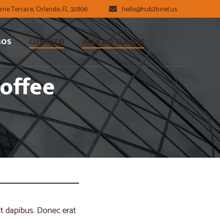
rne Terrace, Orlando, FL 32806
hello@hub2b.net.us
MOS
CONTATO
ÁREA DO CLIENTE
offee
it dapibus. Donec erat